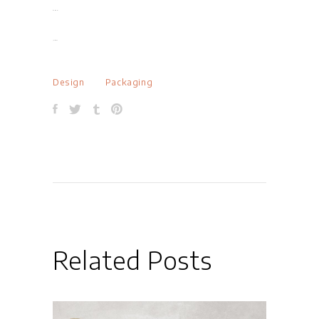
slot gacor
jacktoto
Design
Packaging
Related Posts